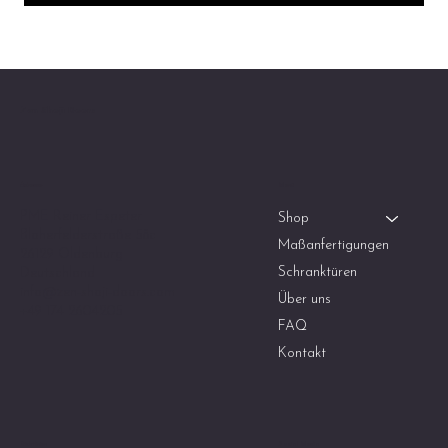
Zen Shoji Doors
Menü
Adresse
PME Reiner Espeter
Shop
Bloherfelderstraße 58c
Maßanfertigungen
26129 Oldenburg
Schranktüren
Deutschland
info@zen-shoji-doors.com
Über uns
+49 174 2604205
FAQ
Kontakt
Social Media
Richtlinien