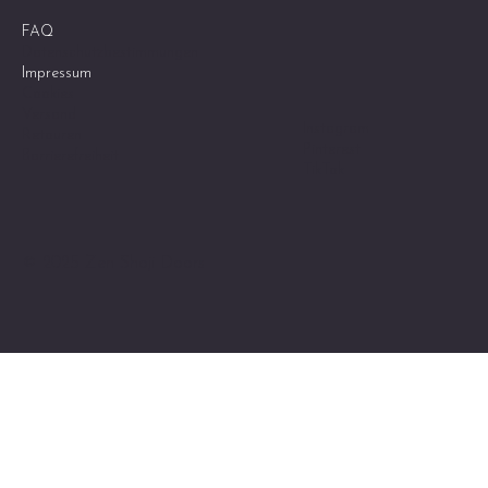
FAQ
Datenschutzbestimmungen
Impressum
Cookies
Versand
Instagram
Retouren
Pinterest
Barrierefreiheit
TikTok
© 2025 Zen Shoji Doors