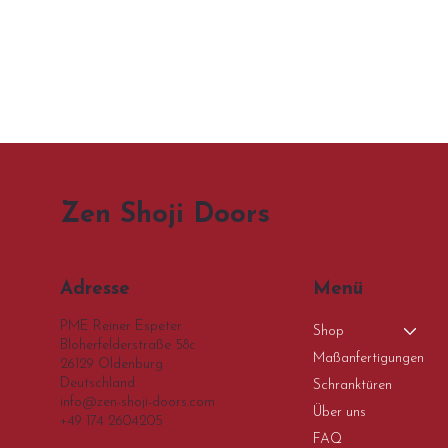
Zen Shoji Doors
Menü
Adresse
PME Reiner Espeter
Shop
Bloherfelderstraße 58c
Maßanfertigungen
26129 Oldenburg
Deutschland
Schranktüren
info@zen-shoji-doors.com
Über uns
+49 174 2604205
FAQ