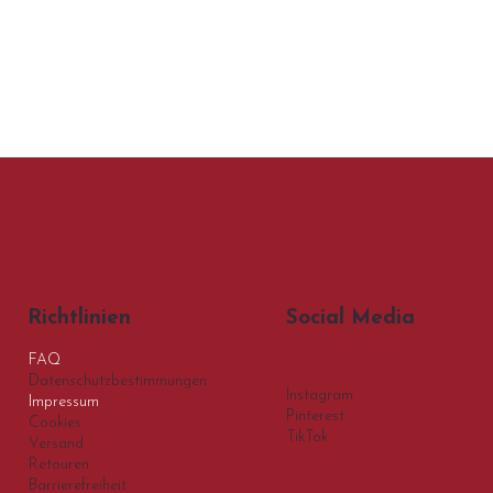
Social Media
Richtlinien
FAQ
Datenschutzbestimmungen
Instagram
Impressum
Pinterest
Cookies
TikTok
Versand
Retouren
Barrierefreiheit