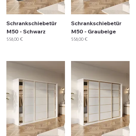
Schrankschiebetür
Schrankschiebetür
M50 - Schwarz
M50 - Graubeige
Preis
Preis
558,00 €
558,00 €