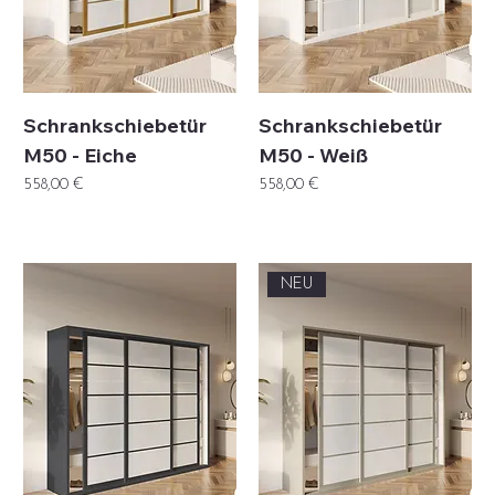
Schrankschiebetür
Schrankschiebetür
M50 - Eiche
M50 - Weiß
Preis
Preis
558,00 €
558,00 €
NEU