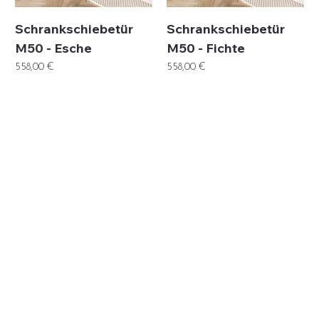
Schrankschiebetür
Schrankschiebetür
M50 - Esche
M50 - Fichte
Preis
Preis
558,00 €
558,00 €