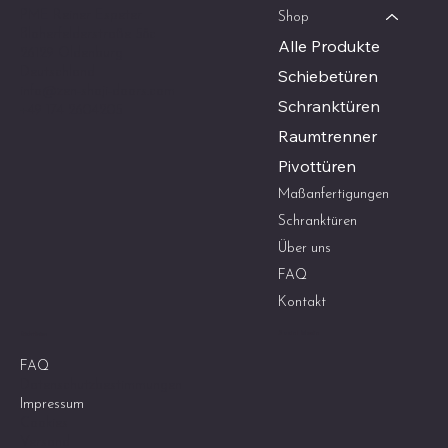
PME Reiner Espeter
Shop
Bloherfelderstraße 58c
Alle Produkte
26129 Oldenburg
Deutschland
Schiebetüren
info@zen-shoji-doors.com
Schranktüren
+49 174 2604205
Raumtrenner
Pivottüren
Maßanfertigungen
Schranktüren
Über uns
FAQ
Kontakt
Social Media
Richtlinien
FAQ
Datenschutzbestimmungen
Impressum
Cookies
Versand