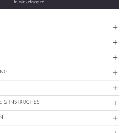
In winkelwagen
ING
 & INSTRUCTIES
EN