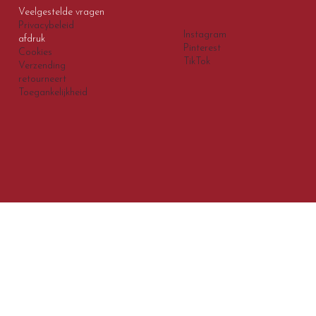
Veelgestelde vragen
Privacybeleid
Instagram
afdruk
Pinterest
Cookies
TikTok
Verzending
retourneert
Toegankelijkheid