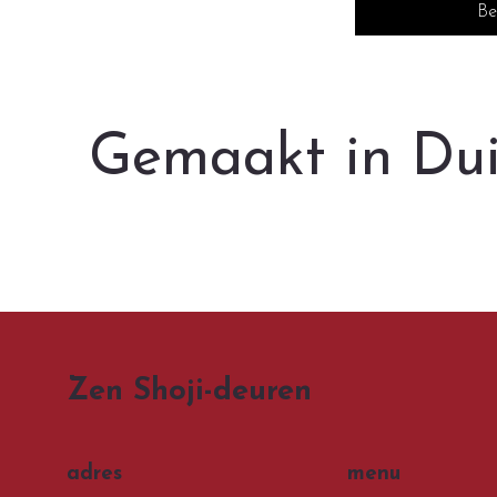
Be
Gemaakt in Dui
Zen Shoji-deuren
menu
adres