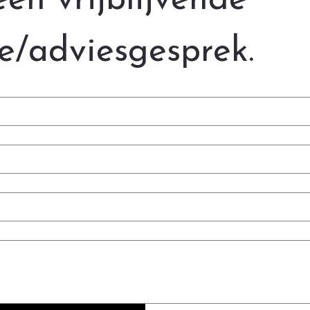
en vrijblijvende 
te/adviesgesprek.