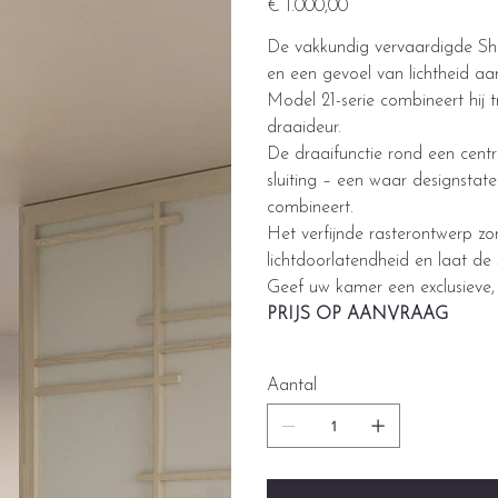
€ 1.000,00
De vakkundig vervaardigde Sho
en een gevoel van lichtheid a
Model 21-serie combineert hij 
draaideur.
De draaifunctie rond een centr
sluiting – een waar designsta
combineert.
Het verfijnde rasterontwerp zo
lichtdoorlatendheid en laat de S
Geef uw kamer een exclusieve, t
PRIJS OP AANVRAAG
Aantal