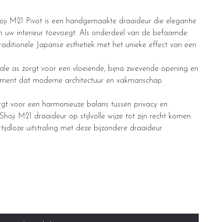
ji M21 Pivot is een handgemaakte draaideur die elegantie
an uw interieur toevoegt. Als onderdeel van de befaamde
traditionele Japanse esthetiek met het unieke effect van een
ale as zorgt voor een vloeiende, bijna zwevende opening en
tement dat moderne architectuur en vakmanschap
rgt voor een harmonieuze balans tussen privacy en
hoji M21 draaideur op stijlvolle wijze tot zijn recht komen.
ijdloze uitstraling met deze bijzondere draaideur.