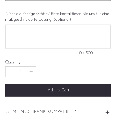
Nicht die richtige Größe? Bitte kontaktieren Sie uns für eine
maßgeschneiderte Lösung. (optional)
Up
to
500
characters.
0 / 500
Quantity
Add to Cart
IST MEIN SCHRANK KOMPATIBEL?